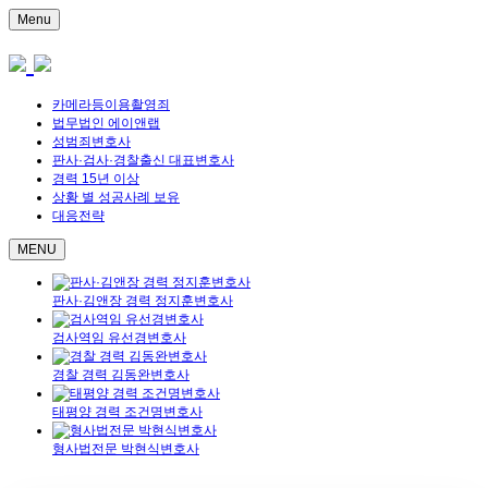
Menu
카메라등이용촬영죄
법무법인 에이앤랩
성범죄변호사
판사·검사·경찰출신 대표변호사
경력 15년 이상
상황 별 성공사례 보유
대응전략
MENU
판사·김앤장 경력 정지훈변호사
검사역임 유선경변호사
경찰 경력 김동완변호사
태평양 경력 조건명변호사
형사법전문 박현식변호사